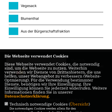
Vegesack
Blumenthal
Aus der Bürgerschaftsfraktion
Die Webseite verwendet Cookies
Herzlich
Diese Webseite verwendet Cookies, die notwendig
Willkommen bei der
sind, um die Webseite zu nutzen. Weiterhin
CDU Bremen-Nord!
verwenden wir Dienste von Drittanbietern, die uns
helfen, unser Webangebot zu verbessern (Website-
Optmierung). Für die Verwendung bestimmter
Dienste, benötigen wir Ihre Einwilligung. Ihre
Einwilligung können Sie jederzeit widerrufen. Weitere
Informationen finden Sie in unserer
Datenschutzerklärung
.
IMPRESSUM
DATENSCHUTZ
KONTAKT
Technisch notwendige Cookies (
Übersicht
)
MITGLIEDERBEREICH
Die notwendigen Cookies werden allein für den