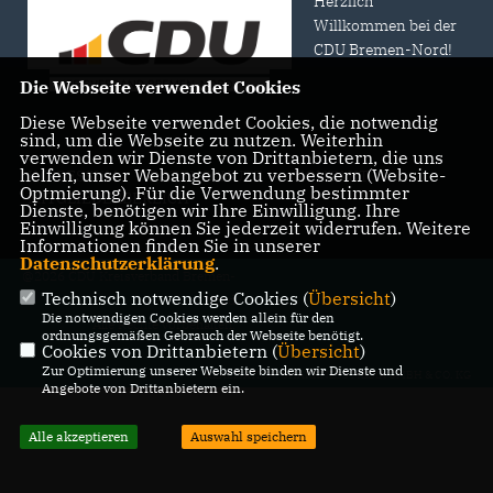
Herzlich
Willkommen bei der
CDU Bremen-Nord!
Die Webseite verwendet Cookies
Diese Webseite verwendet Cookies, die notwendig
sind, um die Webseite zu nutzen. Weiterhin
verwenden wir Dienste von Drittanbietern, die uns
helfen, unser Webangebot zu verbessern (Website-
IMPRESSUM
DATENSCHUTZ
KONTAKT
Optmierung). Für die Verwendung bestimmter
MITGLIEDERBEREICH
Dienste, benötigen wir Ihre Einwilligung. Ihre
Einwilligung können Sie jederzeit widerrufen. Weitere
Informationen finden Sie in unserer
Datenschutzerklärung
.
@2026 CDU Kreisverband Bremen-
Technisch notwendige Cookies (
Übersicht
)
Nord
Die notwendigen Cookies werden allein für den
Alle Rechte vorbehalten.
ordnungsgemäßen Gebrauch der Webseite benötigt.
Cookies von Drittanbietern (
Übersicht
)
Zur Optimierung unserer Webseite binden wir Dienste und
REALISATION: SHARKNESS MEDIA GMBH & CO. KG
Angebote von Drittanbietern ein.
Alle akzeptieren
Auswahl speichern